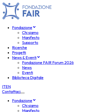
Fondazione
Chi siamo
Manifesto
Supporto
Ricerche
Progetti
News & Eventi
Fondazione FAIR Forum 2026
News
Eventi
Biblioteca Digitale
IT
EN
Contattaci
Fondazione
Chi siamo
Manifesto