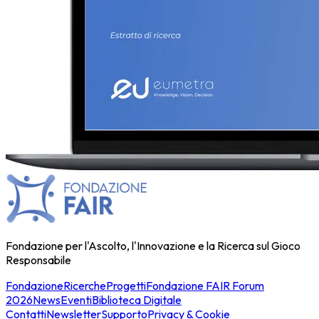
Fondazione per l'Ascolto, l'Innovazione e la Ricerca sul Gioco
Responsabile
Fondazione
Ricerche
Progetti
Fondazione FAIR Forum
2026
News
Eventi
Biblioteca Digitale
Contatti
Newsletter
Supporto
Privacy & Cookie