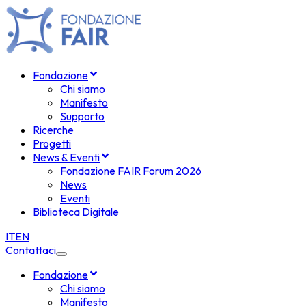
Fondazione
Chi siamo
Manifesto
Supporto
Ricerche
Progetti
News & Eventi
Fondazione FAIR Forum 2026
News
Eventi
Biblioteca Digitale
IT
EN
Contattaci
Fondazione
Chi siamo
Manifesto